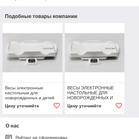
Подобные товары компании
Весы электронные
ВЕСЫ ЭЛЕКТРОННЫЕ
настольные для
НАСТОЛЬНЫЕ ДЛЯ
новорожденных и детей
НОВОРОЖДЕННЫХ И
до полутора лет
ДЕТЕЙ ДО ПОЛУТОРА
Цену уточняйте
Цену уточняйте
ВЭНд-01-«Малыш» с
ЛЕТ С МЕХАНИЧЕСКИМ
электронным ростомером
РОСТОМЕРОМ. ВЭНД-01-
"МАЛЫ
О нас
Рейтинг не сформирован