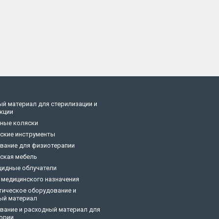
ый материал для стерилизации и
кции
ные коляски
ские инструменты
вание для физиотерапии
ская мебель
цидные облучатели
 медицинского назначения
тическое оборудование и
ый материал
вание и расходный материал для
ории