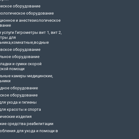
ческое оборудование
ологическое оборудование
ционное и анестезиологическое
вание
 услуги Гигрометры вит 1, вит 2,
тры для
ьника,комнатные,водные
овское оборудование
льное оборудование
кладки и сумки скорой
ской помощи
ьные камеры медицинские,
ьники
дное оборудование
ское оборудование
ля ухода и гигиены
для красоты и спорта
ические изделия
ские средства реабилитации
обления для ухода и помощи в