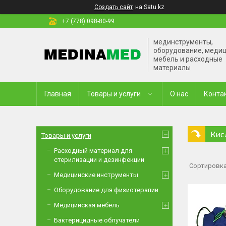
Создать сайт
на Satu.kz
+7 (778) 098-80-99
мединструменты,
оборудование, меди
мебель и расходные
материалы
Главная
Товары и услуги
О нас
Конта
Кис
Товары и услуги
Расходный материал для
стерилизации и дезинфекции
Медицинские инструменты
Оборудование для физиотерапии
Медицинская мебель
Бактерицидные облучатели