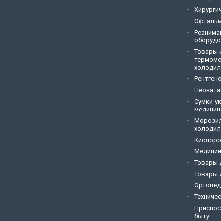
Хирурги
Офтальм
Реанима
оборудо
Товары и
термоме
холодил
Рентген
Неоната
Сумки-у
медицин
Морозил
холодил
Кислоро
Медицин
Товары д
Товары 
Ортопед
Техниче
Приспос
быту