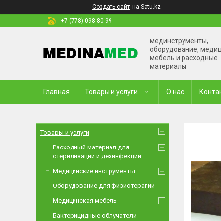
Создать сайт
на Satu.kz
+7 (778) 098-80-99
мединструменты,
оборудование, меди
мебель и расходные
материалы
Главная
Товары и услуги
О нас
Конта
Товары и услуги
Расходный материал для
стерилизации и дезинфекции
Медицинские инструменты
Оборудование для физиотерапии
Медицинская мебель
Бактерицидные облучатели