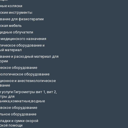
ные коляски
ские инструменты
вание для физиотерапии
ская мебель
цидные облучатели
 медицинского назначения
тическое оборудование и
ый материал
вание и расходный материал для
ории
ческое оборудование
ологическое оборудование
ционное и анестезиологическое
вание
 услуги Гигрометры вит 1, вит 2,
тры для
ьника,комнатные,водные
овское оборудование
льное оборудование
кладки и сумки скорой
ской помощи