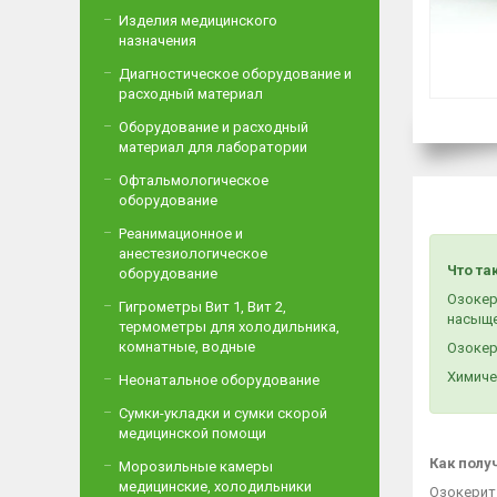
Изделия медицинского
назначения
Диагностическое оборудование и
расходный материал
Оборудование и расходный
материал для лаборатории
Офтальмологическое
оборудование
Реанимационное и
анестезиологическое
Что та
оборудование
Озокер
Гигрометры Вит 1, Вит 2,
насыще
термометры для холодильника,
комнатные, водные
Озокер
Химиче
Неонатальное оборудование
Сумки-укладки и сумки скорой
медицинской помощи
Как полу
Морозильные камеры
медицинские, холодильники
Озокерит 