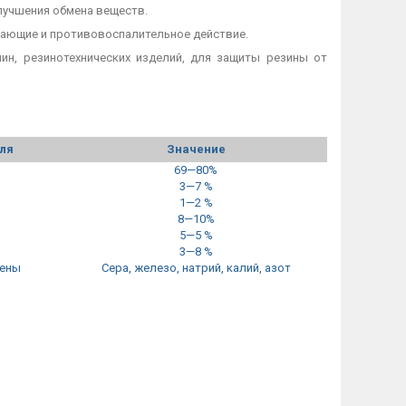
лучшения обмена веществ.
вающие и противовоспалительное действие.
шин, резинотехнических изделий, для защиты резины от
ля
Значение
69—80%
3—7 %
1—2 %
8—10%
5—5 %
3—8 %
жены
Cера, железо, натрий, калий, азот