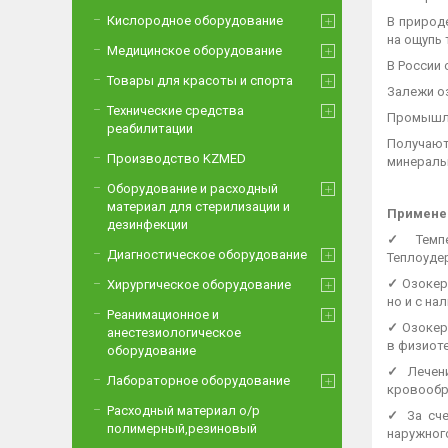
Кислородное оборудование
В природ
на ощупь 
Медицинское оборудование
В России
Товары для красоты и спорта
Залежи о
Технические средства
Промышле
реабилитации
Получают
Производство KZMED
минераль
Оборудование и расходный
материал для стерилизации и
Примене
дезинфекции
✓
Темп
Диагностическое оборудование
Теплоуде
✓
Озокер
Хирургическое оборудование
но и с н
Реанимационное и
✓
Озокер
анестезиологическое
в физиоте
оборудование
✓
Лечен
Лабораторное оборудование
кровообр
Расходный материал о/р
✓
За сч
полимерный,резиновый
наружног