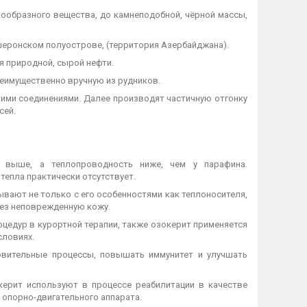
ообразного вещества, до камнеподобной, чёрной массы,
пшеронском полуострове, (территория Азербайджана).
я природной, сырой нефти.
реимущественно вручную из рудников.
кими соединениями. Далее производят частичную отгонку
сей.
о выше, а теплопроводность ниже, чем у парафина.
тепла практически отсутствует.
вают не только с его особенностями как теплоносителя,
ерез неповрежденную кожу.
цедур в курортной терапии, также озокерит применяется
словиях.
овительные процессы, повышать иммунитет и улучшать
керит используют в процессе реабилитации в качестве
 опорно-двигательного аппарата.