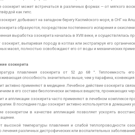
е озокерит может встречаться в различных формах — от мягкого воск
твёрдой как гипс.
 озокерит добывают на западном берегу Каспийского моря, в СНГ на А
зокерита образуются, посредством постепенного испарения и окислени
нная выработка озокерита началась в XVIII веке, и осуществлялась п
 озокерит, выпаривая породу в котлах или экстрагируя его органичес
ных масел, полностью освобождают его от воды и механических приме
ние озокерита
ература плавления озокерита от 52 до 68 °. Теплоемкость ег
рживающая способность значительно выше, чем у парафина, конвекция 
ит активно применяют в медицине. Лечебное действие озокерита связы
аличием в его составе биологически активных веществ, проникающих ч
ит и аппликации озокерита часто применяют в лечебном комплексе про
рапии. В последние годы озокерит активно используется в домашних у
ие озокеритом в качестве аппликаций позволяет ускорять восстан
ащение.
ет высокой температуры плавления и слабой теплопроводности озо
о лечения различных дистрофических или воспалительных заболеваний