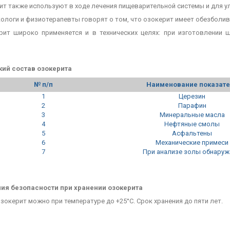
ит также используют в ходе лечения пищеварительной системы и для у
ологи и физиотерапевты говорят о том, что озокерит имеет обезболи
рит широко применяется и в технических целях: при изготовлении 
ий состав озокерита
№ п/п
Наименование показате
1
Церезин
2
Парафин
3
Минеральные масла
4
Нефтяные смолы
5
Асфальтены
6
Механические примеси
7
При анализе золы обнару
ия безопасности при хранении озокерита
зокерит можно при температуре до +25°C. Срок хранения до пяти лет.