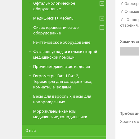
Офтальмологическое
✓
Озокер
оборудование
✓
Фармак
Медицинская мебель
✓
Озоке
старения.
Физиотерапевтическое
оборудование
Химическ
Рентгеновское оборудование
Футляры-укладки и сумки скорой
медицинской помощи.
Прочие медицинские изделия
Гигрометры Вит 1 Вит 2,
Терометры для холодильника,
комнатные, водные
Весы для взрослых, весы для
новорожденных
Морозильные камеры
Требован
медицинские, холодильники
Хранить о
О нас