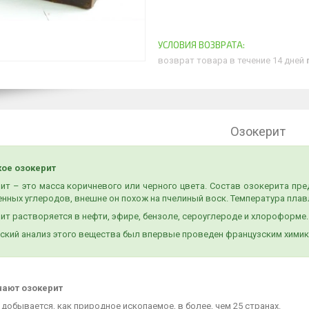
возврат товара в течение 14 дней
Озокерит
кое озокерит
ит – это масса коричневого или черного цвета. Состав озокерита п
нных углеродов, внешне он похож на пчелиный воск. Температура плавл
ит растворяется в нефти, эфире, бензоле, сероуглероде и хлороформе.
ский анализ этого вещества был впервые проведен французским химико
чают озокерит
добывается, как природное ископаемое, в более, чем 25 странах.