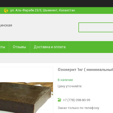
ул. Аль-Фараби 23/3, Шымкент, Казахстан
цинская
кты
Отзывы
Доставка и оплата
Озокерит 1кг ( минимальный
В наличии
Цену уточняйте
+7 (778) 098-80-99
Заказ только по телефону