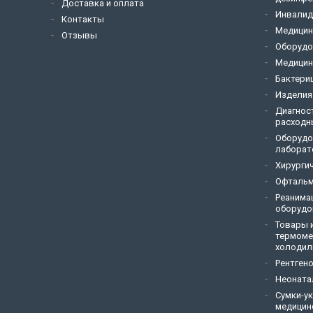
Доставка и оплата
Инвалид
Контакты
Медицин
Отзывы
Оборудо
Медицин
Бактери
Изделия
Диагнос
расходн
Оборудо
лаборат
Хирурги
Офтальм
Реанима
оборудо
Товары и
термоме
холодил
Рентген
Неоната
Сумки-у
медицин