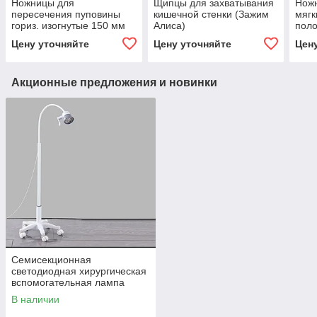
Ножницы для
Щипцы для захватывания
Нож
пересечения пуповины
кишечной стенки (Зажим
мягк
гориз. изогнутые 150 мм
Алиса)
поло
(Н-11)
изог
Цену уточняйте
Цену уточняйте
Цен
Акционные предложения и новинки
Семисекционная
светодиодная хирургическая
вспомогательная лампа
(бестеневая)
В наличии