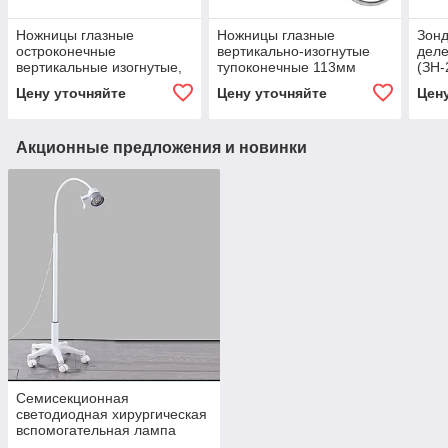
Ножницы глазные
Ножницы глазные
Зонд
остроконечные
вертикально-изогнутые
дел
вертикальные изогнутые,
тупоконечные 113мм
(ЗН-
113 мм (Н-41)
(Н-42)
Цену уточняйте
Цену уточняйте
Цен
Акционные предложения и новинки
Семисекционная
светодиодная хирургическая
вспомогательная лампа
(бестеневая)