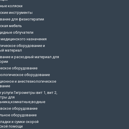
ные коляски
ские инструменты
вание для физиотерапии
ская мебель
цидные облучатели
 медицинского назначения
тическое оборудование и
ый материал
вание и расходный материал для
ории
ческое оборудование
ологическое оборудование
ционное и анестезиологическое
вание
 услуги Гигрометры вит 1, вит 2,
тры для
ьника,комнатные,водные
овское оборудование
льное оборудование
кладки и сумки скорой
ской помощи