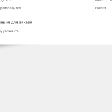
дитель
Миз-Ворс
производитель
Россия
ация для заказа
у уточняйте