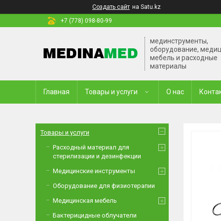
Создать сайт
на Satu.kz
+7 (778) 098-80-99
мединструменты,
оборудование, меди
мебель и расходные
материалы
Главная
Товары и услуги
О нас
Конта
Товары и услуги
Расходный материал для
стерилизации и дезинфекции
Медицинские инструменты
Оборудование для физиотерапии
Медицинская мебель
Бактерицидные облучатели