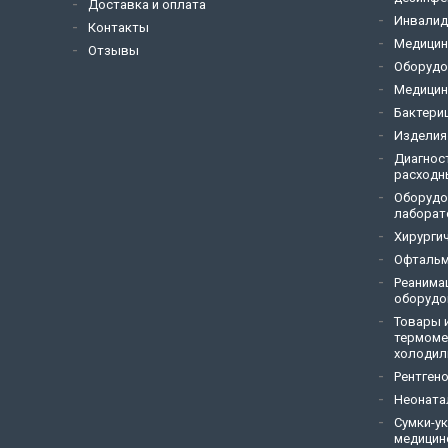
Доставка и оплата
Инвалид
Контакты
Медицин
Отзывы
Оборудо
Медицин
Бактери
Изделия
Диагнос
расходн
Оборудо
лаборат
Хирурги
Офтальм
Реанима
оборудо
Товары и
термоме
холодил
Рентген
Неоната
Сумки-у
медицин