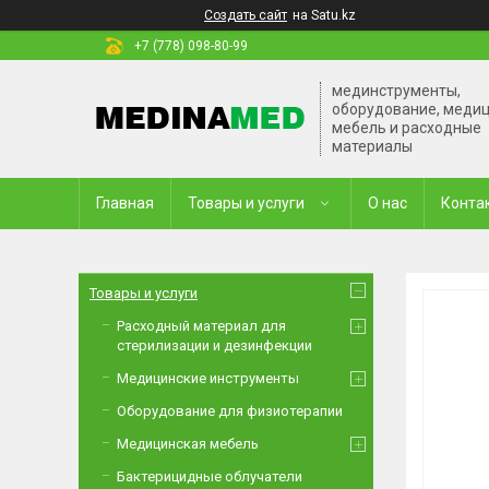
Создать сайт
на Satu.kz
+7 (778) 098-80-99
мединструменты,
оборудование, меди
мебель и расходные
материалы
Главная
Товары и услуги
О нас
Конта
Товары и услуги
Расходный материал для
стерилизации и дезинфекции
Медицинские инструменты
Оборудование для физиотерапии
Медицинская мебель
Бактерицидные облучатели