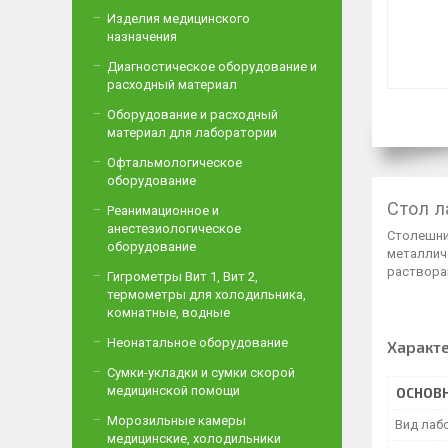
Изделия медицинского
назначения
Диагностическое оборудование и
расходный материал
Оборудование и расходный
материал для лаборатории
Офтальмологическое
оборудование
Стол л
Реанимационное и
анестезиологическое
Столешни
оборудование
металлич
растворам
Гигрометры Вит 1, Вит 2,
термометры для холодильника,
комнатные, водные
Неонатальное оборудование
Характ
Сумки-укладки и сумки скорой
медицинской помощи
ОСНОВ
Морозильные камеры
Вид лаб
медицинские, холодильники