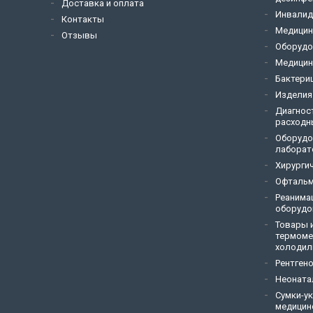
Доставка и оплата
Инвалид
Контакты
Медицин
Отзывы
Оборудо
Медицин
Бактери
Изделия
Диагнос
расходн
Оборудо
лаборат
Хирурги
Офтальм
Реанима
оборудо
Товары и
термоме
холодил
Рентген
Неоната
Сумки-у
медицин