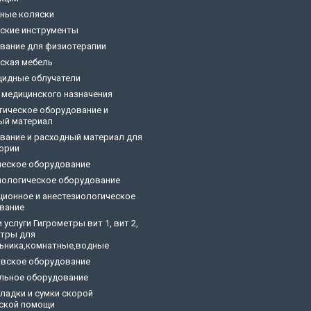
ные коляски
ские инструменты
вание для физиотерапии
ская мебель
цидные облучатели
 медицинского назначения
тическое оборудование и
ый материал
вание и расходный материал для
ории
ческое оборудование
ологическое оборудование
ционное и анестезиологическое
вание
 услуги Гигрометры вит 1, вит 2,
тры для
ьника,комнатные,водные
овское оборудование
льное оборудование
кладки и сумки скорой
ской помощи