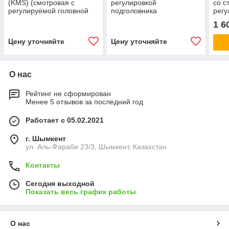
(KMS) (смотровая с
регулировкой
со с
регулируемой головной
подголовника
регу
секцией)
УВЧ
1 6
Цену уточняйте
Цену уточняйте
О нас
Рейтинг не сформирован
Менее 5 отзывов за последний год
Работает с 05.02.2021
г. Шымкент
ул. Аль-Фараби 23/3, Шымкент, Казахстан
Контакты
Сегодня выходной
Показать весь график работы
О нас