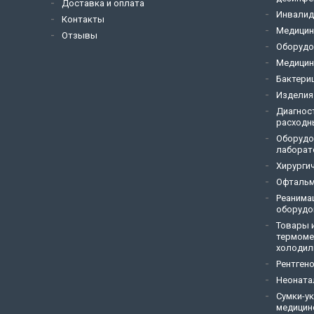
Доставка и оплата
Инвалид
Контакты
Медицин
Отзывы
Оборудо
Медицин
Бактери
Изделия
Диагнос
расходн
Оборудо
лаборат
Хирурги
Офтальм
Реанима
оборудо
Товары и
термоме
холодил
Рентген
Неоната
Сумки-у
медицин