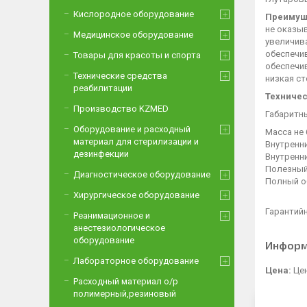
Кислородное оборудование
Преимуще
не оказы
Медицинское оборудование
увеличив
обеспечи
Товары для красоты и спорта
обеспечи
Технические средства
низкая ст
реабилитации
Техничес
Производство KZMED
Габаритн
Оборудование и расходный
Масса не 
материал для стерилизации и
Внутренн
дезинфекции
Внутренн
Полезный
Диагностическое оборудование
Полный об
Хирургическое оборудование
Гарантийн
Реанимационное и
анестезиологическое
оборудование
Информ
Лабораторное оборудование
Цена:
Цен
Расходный материал о/р
полимерный,резиновый