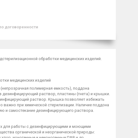
по договоренности
дстерилизационной обработки медицинских изделий.
отки медицинских изделий
 (непрозрачная полимерная емкость), поддона
в дезинфицирующий раствор, пластины (гнета) и крышки.
зинфицирующий раствор. Крышка позволяет избежать
но важно при химической стерилизации. Наличие поддона
цию и самостекание дезинфицирующего раствора.
ях для работы с дезинфицирующими и моющими
щества органической и неорганической природы:
хлор, ионогенные и неионогенные ПАВ и др.