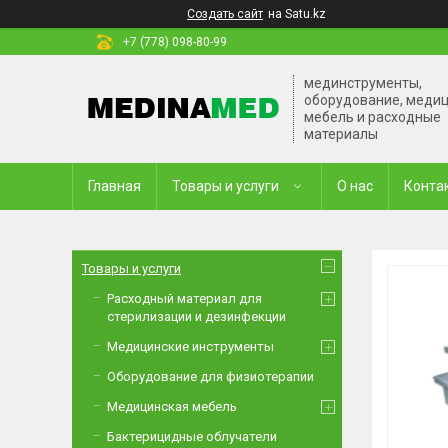
Создать сайт
на Satu.kz
+7 (778) 098-80-99
мединструменты,
оборудование, меди
мебель и расходные
материалы
Главная
Товары и услуги
О нас
Конта
Товары и услуги
Расходный материал для
стерилизации и дезинфекции
Медицинские инструменты
Оборудование для физиотерапии
Медицинская мебель
Бактерицидные облучатели