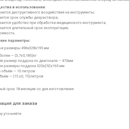
ства в использовании:
вается деструктивного воздействия на инструменты;
ается срок службы дезраствора;
вается удобство при обработке медицинского инструмента;
вается длительный срок эксплуатации;
оимость.
кие параметры:
ые размеры:496х328х195 мм
более — (3,7±0,185)кг
ий размер поддона по диагонали – 470мм
ие размеры поддона 320х252х165 мм
 объём — 10 литров
ъём — (15 ±0, 75)литров
ый срок 18 месяцев со дня изготовления.
ация для заказа
у уточняйте