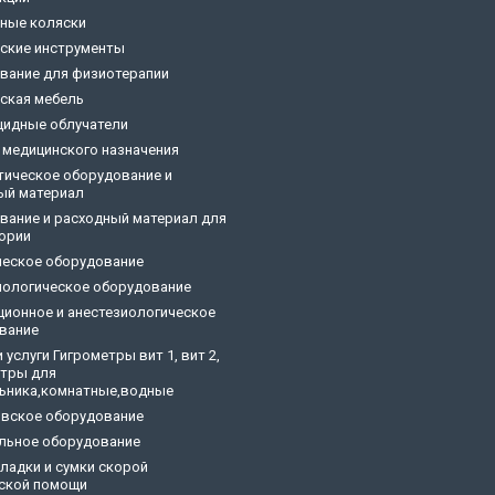
ные коляски
ские инструменты
вание для физиотерапии
ская мебель
цидные облучатели
 медицинского назначения
тическое оборудование и
ый материал
вание и расходный материал для
ории
ческое оборудование
ологическое оборудование
ционное и анестезиологическое
вание
 услуги Гигрометры вит 1, вит 2,
тры для
ьника,комнатные,водные
овское оборудование
льное оборудование
кладки и сумки скорой
ской помощи