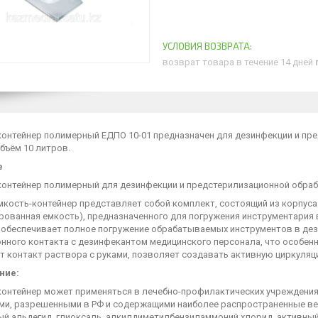
возврат товара в течение 14 дней
контейнер полимерный ЕДПО 10-01 предназначен для дезинфекции и пре
бъём 10 литров.
е
контейнер полимерный для дезинфекции и предстерилизационной обраб
мкость-контейнер представляет собой комплект, состоящий из корпуса
рованная емкость), предназначенного для погружения инструментария 
 обеспечивает полное погружение обрабатываемых инструментов в де
онного контакта с дезинфекантом медицинского персонала, что особен
т контакт раствора с руками, позволяет создавать активную циркуля
ние:
контейнер может применяться в лечебно-профилактических учреждени
ми, разрешенными в РФ и содержащими наиболее распространенные ве
й альдегид, глиоксаль, алкилдиметилбензиламмоний хлорид, активный 