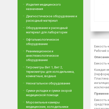
Изделия медицинского
назначения
Диагностическое оборудование и
расходный материал
Оборудование и расходный
материал для лаборатории
Офтальмологическое
оборудование
Емкость-
Рабочий о
Реанимационное и
анестезиологическое
Описани
оборудование
Емкость-
Гигрометры Вит 1, Вит 2,
Каждая е
термометры для холодильника,
(перфори
комнатные, водные
Пластина
ингаляци
Неонатальное оборудование
исключае
Сумки-укладки и сумки скорой
Примене
медицинской помощи
Емкость-
Морозильные камеры
средства
медицинские, холодильники
глутаровы