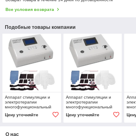
Все условия возврата
Подобные товары компании
Аппарат стимуляции и
Аппарат стимуляции и
Аппа
электротерапии
электротерапии
элек
многофункциональный
многофункциональный
мно
«Элескулап-МедТеКо».
«Элескулап-МедТеКо» 5
«Эл
Цену уточняйте
Цену уточняйте
Цен
Модель с 3 режимами
режимов
Мод
диа
О нас